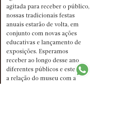
agitada para receber o público, 
nossas tradicionais festas 
anuais estarão de volta, em 
conjunto com novas ações 
educativas e lançamento de 
exposições. Esperamos 
receber ao longo desse ano 
diferentes públicos e estender 
a relação do museu com a 
comunidade. O turista pode 
consultar nossa agenda no site 
do museu e nas nossas redes 
sociais e se programar viver 
essa experiência que é o 
Parque Histórico”, finaliza a 