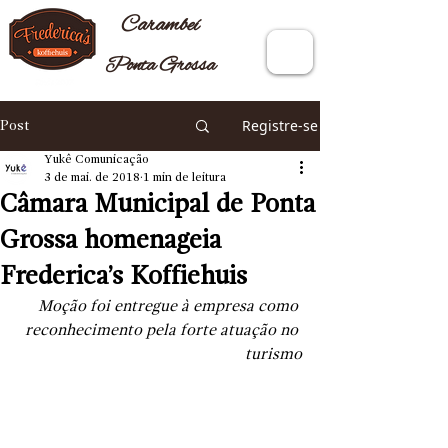
Carambeí
Ponta Grossa
Registre-se
Post
Yukê Comunicação
3 de mai. de 2018
1 min de leitura
Câmara Municipal de Ponta
Grossa homenageia
Frederica’s Koffiehuis
Moção foi entregue à empresa como 
reconhecimento pela forte atuação no 
turismo