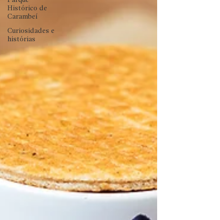
Parque
Histórico de
Carambeí
Curiosidades e
histórias