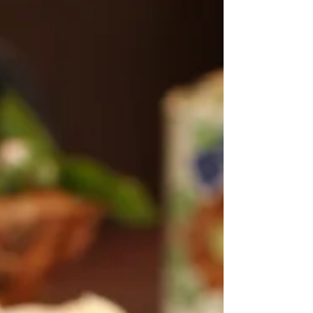
tradição cultural e culinária, abriga
confeitarias que encantam pelo sabor e pela
qualidade. Eu, que adoro explorar sabores e
compartilhar experiências, preparei um
guia especial para você conhecer as
principais confeitarias Carambeí e se
deliciar com o que há de melhor na região.
Descobrindo as principais confeitaria