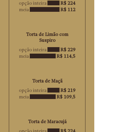
opção inteira
R$ 224
meia
R$ 112
Torta de Limão com
Suspiro
opção inteira
R$ 229
meia
R$ 114,5
Torta de Maçã
opção inteira
R$ 219
meia
R$ 109,5
Torta de Maracujá
opção inteira
R$ 224