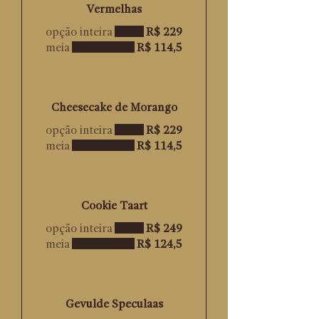
Vermelhas
opção inteira
R$ 229
meia
R$ 114,5
Cheesecake de Morango
opção inteira
R$ 229
meia
R$ 114,5
Cookie Taart
opção inteira
R$ 249
meia
R$ 124,5
Gevulde Speculaas