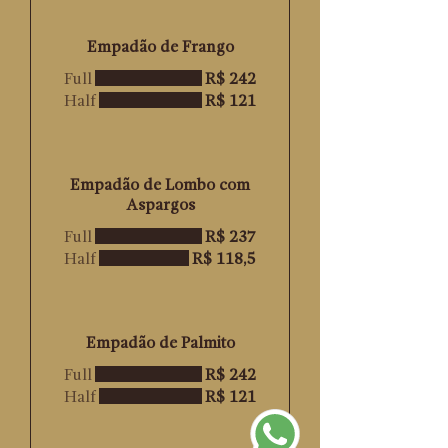
Empadão de Frango
Full
R$ 242
Half
R$ 121
Empadão de Lombo com
Aspargos
Full
R$ 237
Half
R$ 118,5
Empadão de Palmito
Full
R$ 242
Half
R$ 121