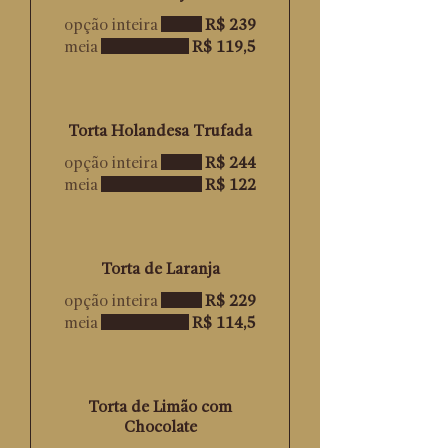
opção inteira
R$ 239
meia
R$ 119,5
Torta Holandesa Trufada
opção inteira
R$ 244
meia
R$ 122
Torta de Laranja
opção inteira
R$ 229
meia
R$ 114,5
Torta de Limão com
Chocolate