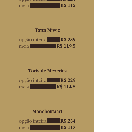
meia
R$ 112
Torta Miwie
opção inteira
R$ 239
meia
R$ 119,5
Torta de Mexerica
opção inteira
R$ 229
meia
R$ 114,5
Monchoutaart
opção inteira
R$ 234
meia
R$ 117