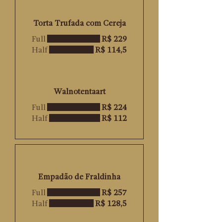
Torta Trufada com Cereja
Full
R$ 229
Half
R$ 114,5
Walnotentaart
Full
R$ 224
Half
R$ 112
Empadão de Fraldinha
Full
R$ 257
Half
R$ 128,5