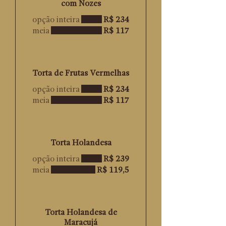
com Nozes
opção inteira
R$ 234
meia
R$ 117
Torta de Frutas Vermelhas
opção inteira
R$ 234
meia
R$ 117
Torta Holandesa
opção inteira
R$ 239
meia
R$ 119,5
Torta Holandesa de
Maracujá