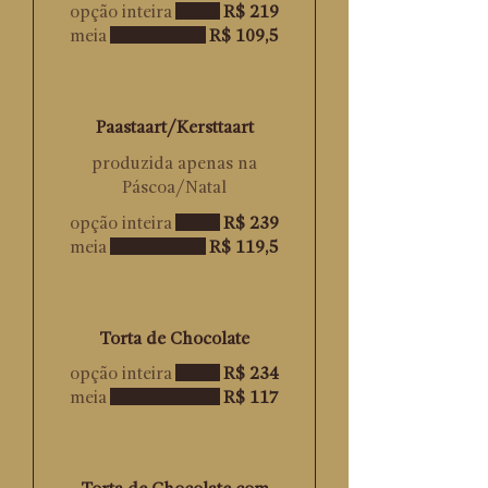
opção inteira
R$ 219
meia
R$ 109,5
Paastaart/Kersttaart
produzida apenas na
Páscoa/Natal
opção inteira
R$ 239
meia
R$ 119,5
Torta de Chocolate
opção inteira
R$ 234
meia
R$ 117