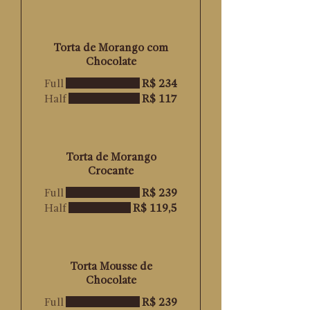
Torta de Morango com
Chocolate
Full
R$ 234
Half
R$ 117
Torta de Morango
Crocante
Full
R$ 239
Half
R$ 119,5
Torta Mousse de
Chocolate
Full
R$ 239