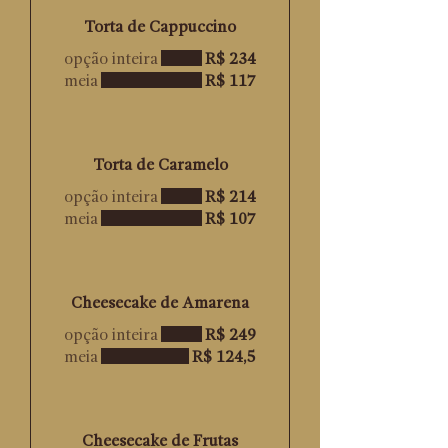
Torta de Cappuccino
opção inteira
R$ 234
meia
R$ 117
Torta de Caramelo
opção inteira
R$ 214
meia
R$ 107
Cheesecake de Amarena
opção inteira
R$ 249
meia
R$ 124,5
Cheesecake de Frutas