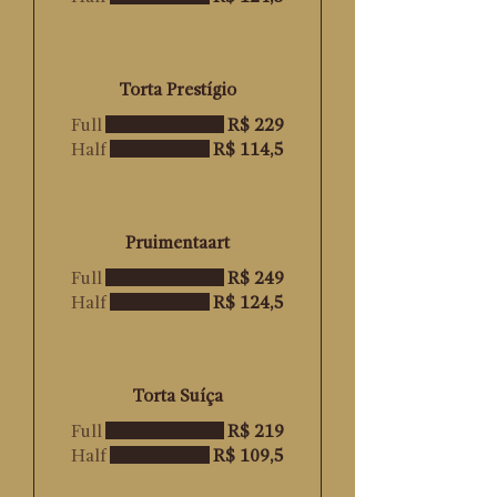
Torta Prestígio
Full
R$ 229
Half
R$ 114,5
Pruimentaart
Full
R$ 249
Half
R$ 124,5
Torta Suíça
Full
R$ 219
Half
R$ 109,5