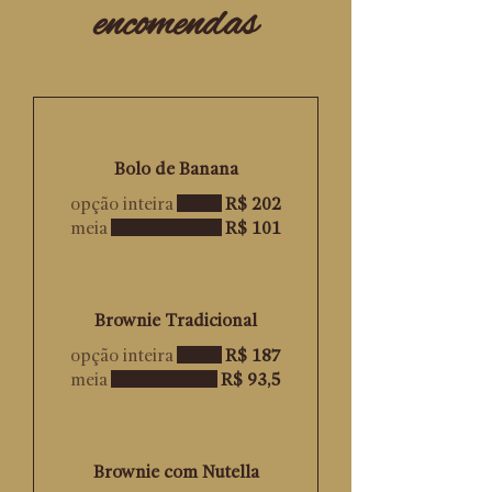
encomendas
Bolo de Banana
opção inteira
R$ 202
meia
R$ 101
Brownie Tradicional
opção inteira
R$ 187
meia
R$ 93,5
Brownie com Nutella