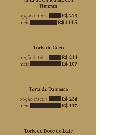
Torta de Chocolate com
Pimenta
opção inteira
R$ 229
meia
R$ 114,5
Torta de Coco
opção inteira
R$ 214
meia
R$ 107
Torta de Damasco
opção inteira
R$ 234
meia
R$ 117
Torta de Doce de Leite